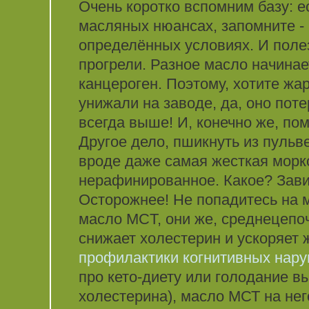
Очень коротко вспомним базу: е
масляных нюансах, запомните -
определённых условиях. И полез
прогрели. Разное масло начинае
канцероген. Поэтому, хотите жар
унижали на заводе, да, оно пот
всегда выше! И, конечно же, пом
Другое дело, пшикнуть из пульв
вроде даже самая жесткая морк
нерафинированное. Какое? Завис
Осторожнее! Не попадитесь на 
масло MCT, они же, среднецепоч
снижает холестерин и ускоряет 
профилактики когнитивных нару
про кето-диету или голодание в
холестерина), масло МСТ на нег