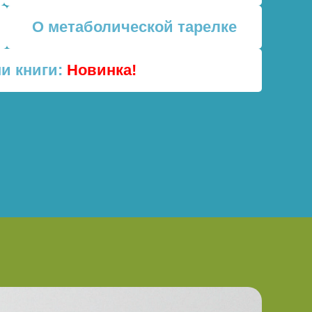
О метаболической тарелке
и книги:
Новинка!