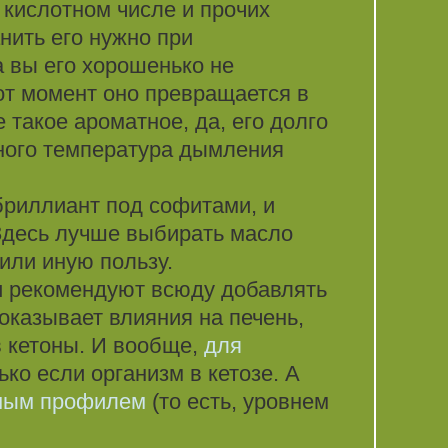
 кислотном числе и прочих
нить его нужно при
а вы его хорошенько не
тот момент оно превращается в
 такое ароматное, да, его долго
нного температура дымления
 бриллиант под софитами, и
 Здесь лучше выбирать масло
или иную пользу.
и рекомендуют всюду добавлять
оказывает влияния на печень,
в кетоны. И вообще,
для
ько если организм в кетозе. А
ным профилем
(то есть, уровнем