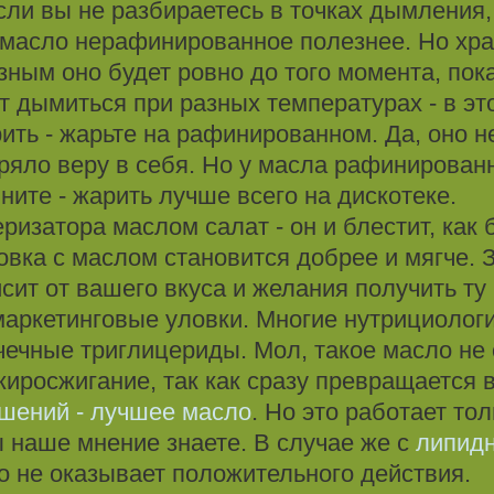
сли вы не разбираетесь в точках дымления,
 масло нерафинированное полезнее. Но хра
ным оно будет ровно до того момента, пок
т дымиться при разных температурах - в э
ить - жарьте на рафинированном. Да, оно не
еряло веру в себя. Но у масла рафинирова
ните - жарить лучше всего на дискотеке.
еризатора маслом салат - он и блестит, как
овка с маслом становится добрее и мягче.
ит от вашего вкуса и желания получить ту 
маркетинговые уловки. Многие нутрициолог
ечные триглицериды. Мол, такое масло не 
жиросжигание, так как сразу превращается 
шений - лучшее масло
. Но это работает тол
ы наше мнение знаете. В случае же с
липид
о не оказывает положительного действия.