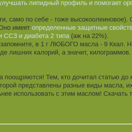
улучшать липидный профиль и помогает ор
и, само по себе - тоже высокоолеиновое). 
 Оно имеет
определенные защитные свойств
и ССЗ и диабета 2 типа
(аж на 22%).
запомните, в 1 г ЛЮБОГО масла - 9 Ккал. 
де лишних калорий, а значит, килограммов.
да поощряются! Тем, кто дочитал статью до 
оторой представлены разные виды масла, их
ьнее использовать с этим маслом! Скачать