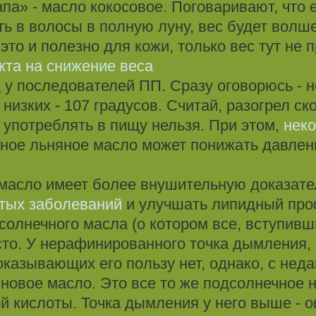
па» - масло кокосовое. Поговаривают, что 
ть в волосы в полную луну, вес будет волш
 это и полезно для кожи, только вес тут не 
кта на снижение веса
 у последователей ПП. Сразу оговорюсь - не
низких - 107 градусов. Считай, разогрел ск
употреблять в пищу нельзя. При этом,
нек
ное льняное масло может понижать давлен
масло имеет более внушительную доказате
стых заболеваний
и улучшать липидный про
дсолнечного масла (о котором все, вступивш
сто. У нерафинированного точка дымления, к
казывающих его пользу нет, однако, с неда
новое масло. Это все то же подсолнечное 
 кислоты. Точка дымления у него выше - ок