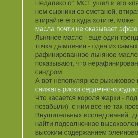
Недалеко от MCT ушел и его «па
нем сырники со сметаной, втира
втирайте его куда хотите, может
масла почти не оказывает эффе
Льняное масло - еще один тренд
точка дымления - одна из самых 
рафинированное льняное масло 
показывают, что нерафинирован
синдром.
А вот непопулярное рыжиковое 
снижать риски сердечно-сосуди
Что касается короля жарки - по
позабыли), с ним все не так про
Внушительных исследований, до
найти подсолнечное высокоолеи
высоким содержанием олеиновой