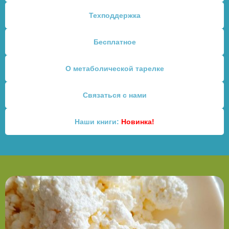
Техподдержка
Бесплатное
О метаболической тарелке
Связаться с нами
Наши книги: 
Новинка!