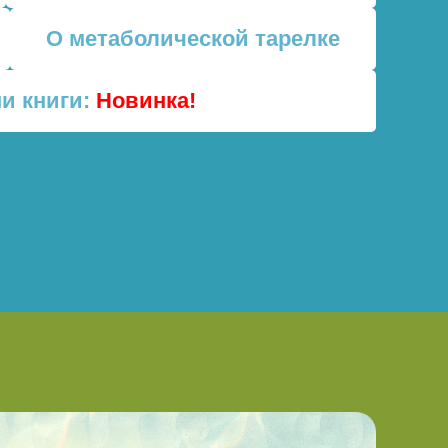
О метаболической тарелке
и книги:
Новинка!